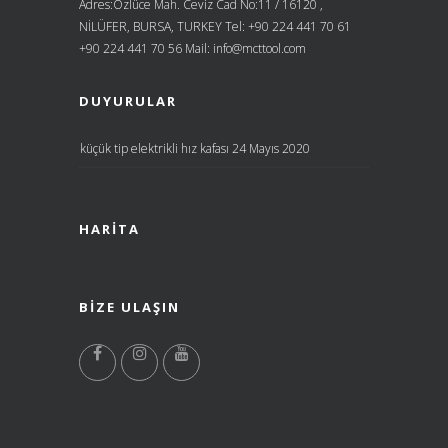
Adres:Özlüce Mah. Ceviz Cad No:11 / 16120 ,
NİLÜFER, BURSA, TURKEY Tel: +90 224 441 70 61
+90 224 441 70 56 Mail: info@mcttool.com
DUYURULAR
küçük tip elektrikli hız kafası
24 Mayıs 2020
HARITA
BIZE ULAŞIN